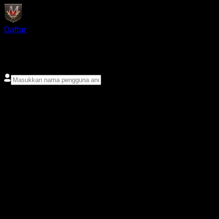
Daftar
login
Nama pengguna
Kata sandi