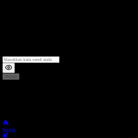
Masuk
*
Jika Anda mengalami Kesulitan saat login, Silahkan
hubungi kami di Live Chat untuk Membantu anda
selanjutnya
home