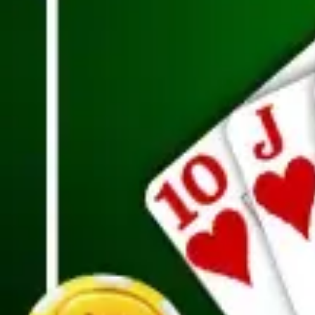
MAPSTOTO memahami betapa pentingnya kenyamanan 
kecepatan login yang luar biasa. Dengan fitur ini, par
menyenangkan.
Bukan hanya
login yang cepat
, MAPSTOTO juga menawarka
pemain dapat dengan mudah memilih permainan yang merek
dapat menemukan permainan yang sesuai dengan gaya m
MAPSTOTO terus berinovasi untuk
meningkatkan kenya
pemain dapat menikmati permainan tanpa hambatan, me
Lihat Semua
home
explore