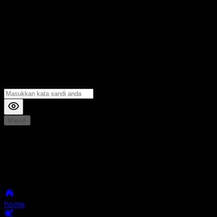
Masuk
*
Jika Anda mengalami Kesulitan saat login, Silahkan
hubungi kami di Live Chat untuk Membantu anda
selanjutnya
home