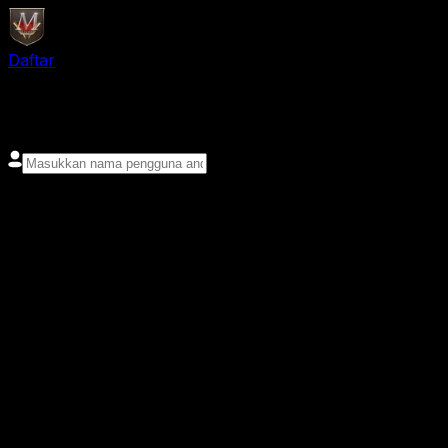
Daftar
login
Nama pengguna
Kata sandi