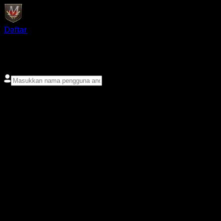
Daftar
login
Nama pengguna
Kata sandi