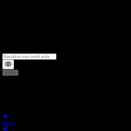
Masuk
*
Jika Anda mengalami Kesulitan saat login, Silahkan
hubungi kami di Live Chat untuk Membantu anda
selanjutnya
home