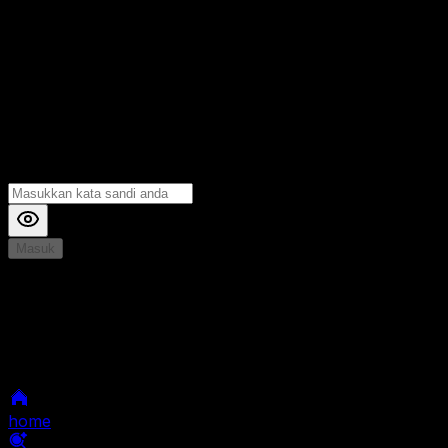
Masuk
*
Jika Anda mengalami Kesulitan saat login, Silahkan
hubungi kami di Live Chat untuk Membantu anda
selanjutnya
home