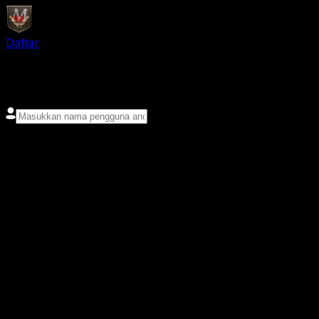
Daftar
login
Nama pengguna
Kata sandi