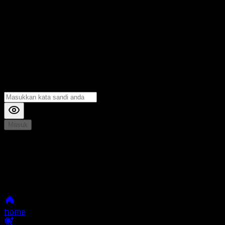
Masuk
*
Jika Anda mengalami Kesulitan saat login, Silahkan
hubungi kami di Live Chat untuk Membantu anda
selanjutnya
home