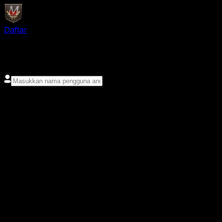
Daftar
login
Nama pengguna
Kata sandi