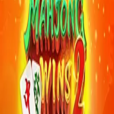
permainan slot gacor favorit mereka tanpa hambatan.
Dengan
server yang handal
dan teknologi canggih,
MAPSTOTO memastikan pengalaman bermain yang
mulus dan tanpa gangguan. Tidak ada lagi masalah
loading yang mengganggu atau kehilangan koneksi saat
taruhan sedang berlangsung. Ini memungkinkan para
pemain untuk fokus pada permainan dan
memaksimalkan peluang mereka untuk menang.
MAPSTOTO memahami betapa pentingnya kenyamanan
dalam bermain
judi online
. Oleh karena itu, mereka
berkomitmen untuk memberikan layanan terbaik dengan
kecepatan login yang luar biasa. Dengan fitur ini, para
pemain dapat langsung menikmati permainan tanpa
menunggu lama, memberikan pengalaman yang lebih
menyenangkan.