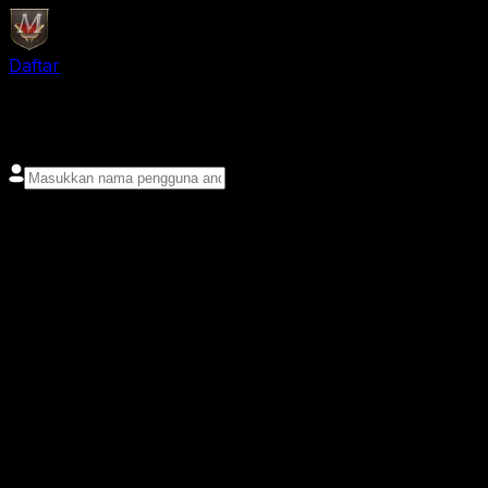
Daftar
login
Nama pengguna
Kata sandi