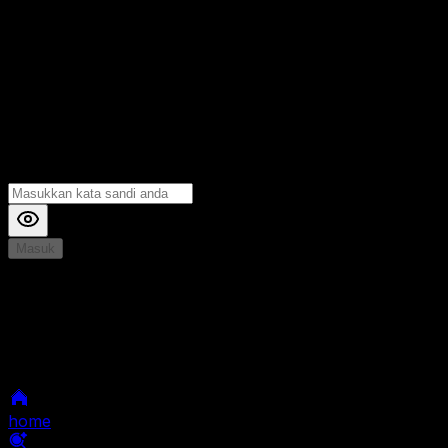
Masuk
*
Jika Anda mengalami Kesulitan saat login, Silahkan
hubungi kami di Live Chat untuk Membantu anda
selanjutnya
home