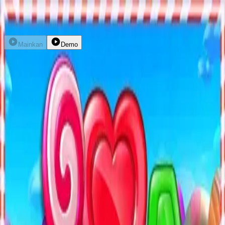
Daftar
Masuk
Mainkan
Demo
Sweet Bonanza
pragmatic
kembali
MAPSTOTO Login Cepat
Tanpa Lag untuk
Permainan Slot Gacor
Tidak ada yang lebih menyebalkan bagi pemain judi
online selain mengalami lag atau keterlambatan saat
login. Namun, dengan
MAPSTOTO
, masalah tersebut
bukan lagi hal yang perlu dikhawatirkan. Platform ini
menawarkan sistem login yang cepat dan stabil,
memungkinkan pemain untuk langsung terhubung ke