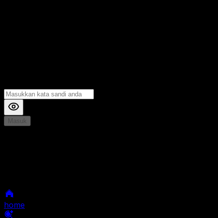
Masuk
*
Jika Anda mengalami Kesulitan saat login, Silahkan
hubungi kami di Live Chat untuk Membantu anda
selanjutnya
home