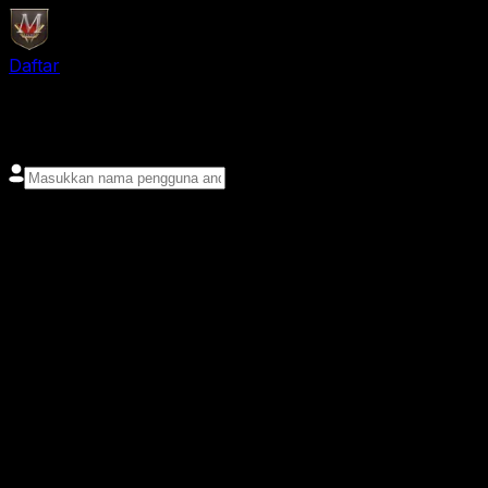
Daftar
login
Nama pengguna
Kata sandi