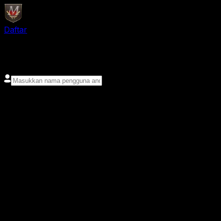
Daftar
login
Nama pengguna
Kata sandi