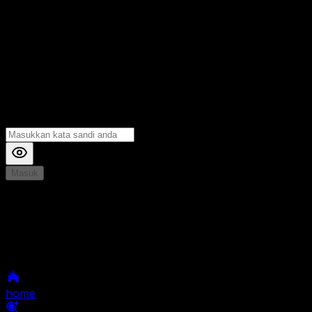
Masuk
*
Jika Anda mengalami Kesulitan saat login, Silahkan
hubungi kami di Live Chat untuk Membantu anda
selanjutnya
home