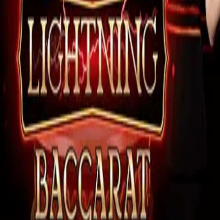
Bukan hanya
login yang cepat
, MAPSTOTO juga
menawarkan akses tanpa gangguan ke berbagai jenis
permainan slot gacor yang memiliki tingkat kemenangan
tinggi. Para pemain dapat dengan mudah memilih
permainan yang mereka inginkan dan langsung memulai
taruhan tanpa ragu. Dengan begitu banyak pilihan yang
tersedia, setiap pemain dapat menemukan permainan
yang sesuai dengan gaya mereka.
MAPSTOTO terus berinovasi untuk
meningkatkan
kenyamanan
para pemainnya, salah satunya dengan
menyediakan login yang cepat dan tanpa lag. Dengan
fitur ini, para pemain dapat menikmati permainan tanpa
hambatan, memastikan pengalaman bermain yang
optimal dan menguntungkan.
Lihat Semua
home