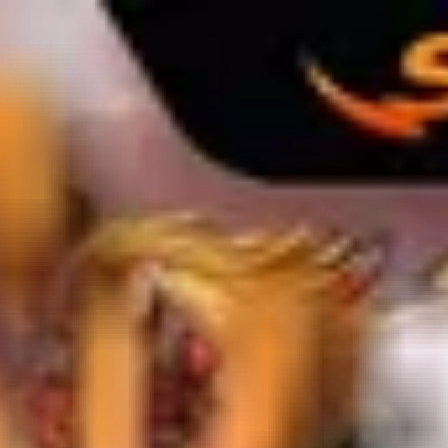
a Lag untuk Permainan Slo
e selain mengalami lag atau keterlambatan saat login. Nam
m login yang cepat dan stabil, memungkinkan pemain untuk