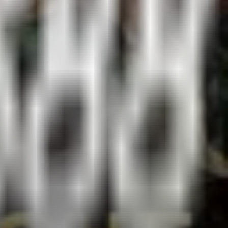
pa gangguan. Tidak ada lagi masalah loading yang
us pada permainan dan memaksimalkan peluang mereka
mitmen untuk memberikan layanan terbaik dengan
ggu lama, memberikan pengalaman yang lebih
 gacor yang memiliki tingkat kemenangan tinggi. Para
gan begitu banyak pilihan yang tersedia, setiap pemain
ogin yang cepat dan tanpa lag. Dengan fitur ini, para
ngkan.