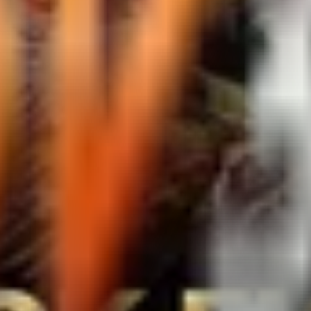
TOTO memastikan pengalaman bermain yang mulus dan tan
ng berlangsung. Ini memungkinkan para pemain untuk fok
dalam bermain
judi online
. Oleh karena itu, mereka berko
a pemain dapat langsung menikmati permainan tanpa menun
n akses tanpa gangguan ke berbagai jenis permainan slot
a inginkan dan langsung memulai taruhan tanpa ragu. Den
ereka.
manan
para pemainnya, salah satunya dengan menyediakan l
mastikan pengalaman bermain yang optimal dan menguntu