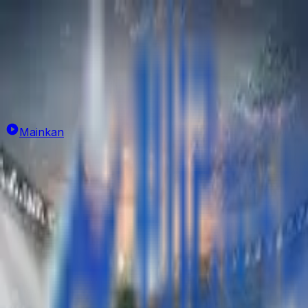
Daftar
Masuk
sport
Cari Permainan
Provider :
SBOBET
Mainkan
MAPSTOTO Login Cepat
Tanpa Lag untuk
Permainan Slot Gacor
Tidak ada yang lebih menyebalkan bagi pemain judi
online selain mengalami lag atau keterlambatan saat
login. Namun, dengan
MAPSTOTO
, masalah tersebut