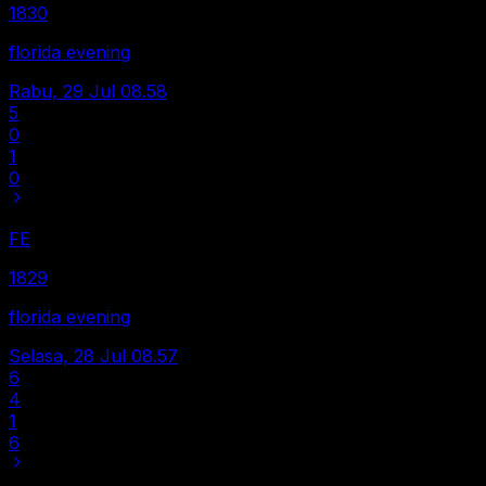
1830
florida evening
Rabu, 29 Jul
08.58
5
0
1
0
FE
1829
florida evening
Selasa, 28 Jul
08.57
6
4
1
6