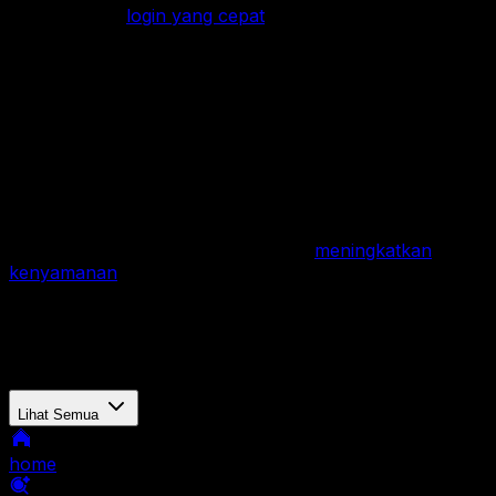
Bukan hanya
login yang cepat
, MAPSTOTO juga
menawarkan akses tanpa gangguan ke berbagai jenis
permainan slot gacor yang memiliki tingkat kemenangan
tinggi. Para pemain dapat dengan mudah memilih
permainan yang mereka inginkan dan langsung memulai
taruhan tanpa ragu. Dengan begitu banyak pilihan yang
tersedia, setiap pemain dapat menemukan permainan
yang sesuai dengan gaya mereka.
MAPSTOTO terus berinovasi untuk
meningkatkan
kenyamanan
para pemainnya, salah satunya dengan
menyediakan login yang cepat dan tanpa lag. Dengan
fitur ini, para pemain dapat menikmati permainan tanpa
hambatan, memastikan pengalaman bermain yang
optimal dan menguntungkan.
Lihat Semua
home