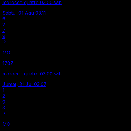
morocco quatro 03:00 wib
Sabtu, 01 Agu
03.11
6
2
7
9
MO
1787
morocco quatro 03:00 wib
Jumat, 31 Jul
03.07
1
2
0
3
MO