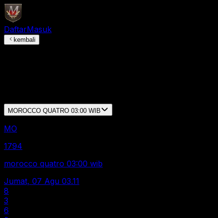
Daftar
Masuk
kembali
Keluaran Togel
morocco
quatro 03:00 wib
Hari ini
MOROCCO QUATRO 03:00 WIB
MO
1794
morocco quatro 03:00 wib
Jumat, 07 Agu
03.11
8
3
6