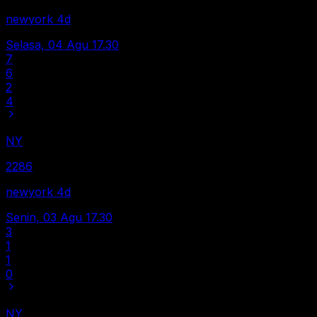
newyork 4d
Selasa, 04 Agu
17.30
7
6
2
4
NY
2286
newyork 4d
Senin, 03 Agu
17.30
3
1
1
0
NY