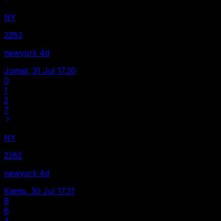
NY
2283
newyork 4d
Jumat, 31 Jul
17.30
0
1
2
7
NY
2282
newyork 4d
Kamis, 30 Jul
17.31
9
6
4