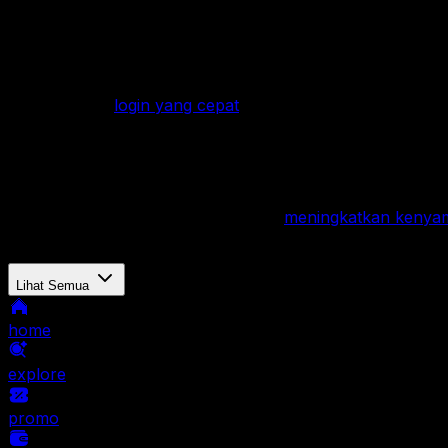
kecepatan login yang luar biasa. Dengan fitur ini, par
menyenangkan.
Bukan hanya
login yang cepat
, MAPSTOTO juga menawarka
pemain dapat dengan mudah memilih permainan yang merek
dapat menemukan permainan yang sesuai dengan gaya m
MAPSTOTO terus berinovasi untuk
meningkatkan kenya
pemain dapat menikmati permainan tanpa hambatan, me
Lihat Semua
home
explore
promo