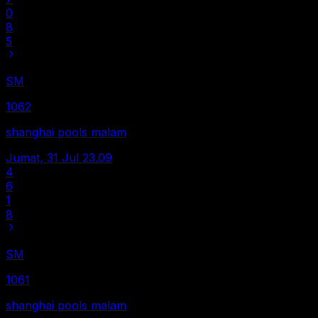
0
8
5
SM
1062
shanghai pools malam
Jumat, 31 Jul
23.09
4
6
1
8
SM
1061
shanghai pools malam