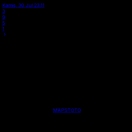
Kamis, 30 Jul
23.11
3
9
5
1
MAPSTOTO Login Cepat
Tanpa Lag untuk
Permainan Slot Gacor
Tidak ada yang lebih menyebalkan bagi pemain judi
online selain mengalami lag atau keterlambatan saat
login. Namun, dengan
MAPSTOTO
, masalah tersebut
bukan lagi hal yang perlu dikhawatirkan. Platform ini
menawarkan sistem login yang cepat dan stabil,
memungkinkan pemain untuk langsung terhubung ke