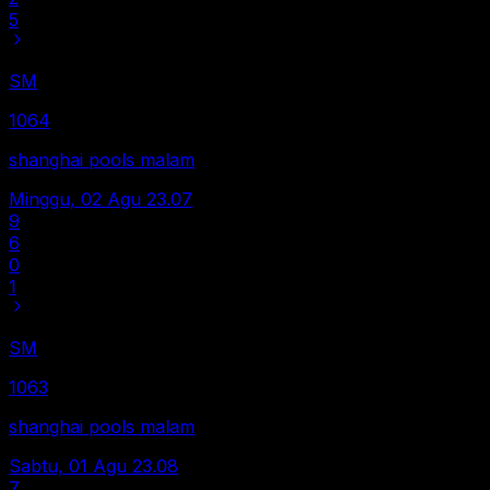
5
SM
1064
shanghai pools malam
Minggu, 02 Agu
23.07
9
6
0
1
SM
1063
shanghai pools malam
Sabtu, 01 Agu
23.08
7