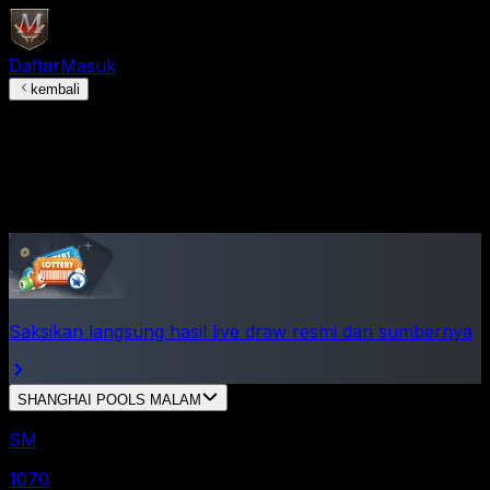
Daftar
Masuk
kembali
Keluaran Togel
shanghai
pools malam
Hari ini
Saksikan langsung hasil live draw resmi dari sumbernya
SHANGHAI POOLS MALAM
SM
1070