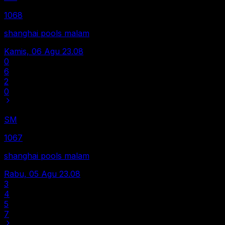
1068
shanghai pools malam
Kamis, 06 Agu
23.08
0
6
2
0
SM
1067
shanghai pools malam
Rabu, 05 Agu
23.08
3
4
5
7