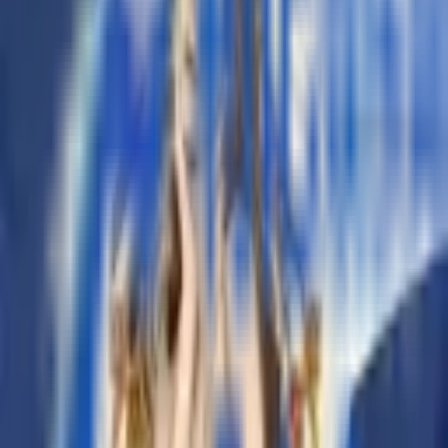
Roulette Macao
Pragmatic Play
Speed Baccarat 13
Pragmatic Play
Speed Baccarat 1
Pragmatic Play
Roulette
Habanero
Russian Roulette
Pragmatic Play
Sweet Bonanza CandyLand
Pragmatic Play
Mega Wheel
Pragmatic Play
Sicbo
Queen Maker
Indonesian Mega Sic Bo
Pragmatic Play
Auto Roulette
Pragmatic Play
Roulette 1
Pragmatic Play
Speed Baccarat 2
Pragmatic Play
SicBo
Pragmatic Play
Spaceman
Pragmatic Play
Mega Roulette
Pragmatic Play
PowerUP Roulette
Pragmatic Play
Dragon Tiger
Pragmatic Play
Baccarat 2
Pragmatic Play
Baccarat 1
Pragmatic Play
Speed Roulette 1
Pragmatic Play
ONE Blackjack 1
Pragmatic Play
Italian Roulette
Pragmatic Play
Roulette
SBOBET