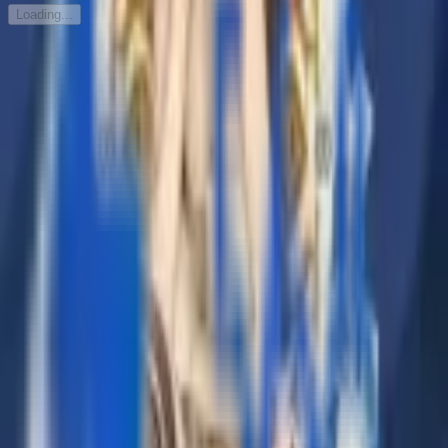
Loading...
24
/
635
Game
Page
1
of
27
MAPSTOTO Login Cepat
Tanpa Lag untuk
Permainan Slot Gacor
Tidak ada yang lebih menyebalkan bagi pemain judi
online selain mengalami lag atau keterlambatan saat
login. Namun, dengan
MAPSTOTO
, masalah tersebut
bukan lagi hal yang perlu dikhawatirkan. Platform ini
menawarkan sistem login yang cepat dan stabil,
memungkinkan pemain untuk langsung terhubung ke
permainan slot gacor favorit mereka tanpa hambatan.