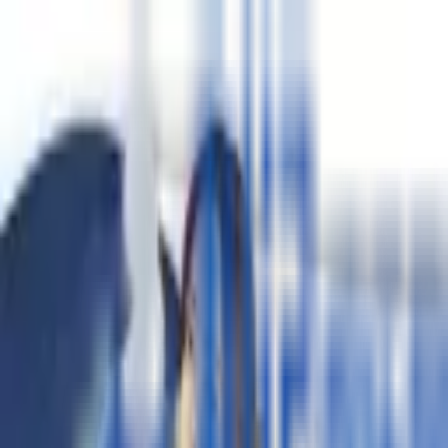
Daftar
Masuk
casino
Cari Permainan
fury of anubis
limbo+
duck hunters
clash of clans super scatter super rich
world cup 2026
crash game
for you
slot
live casino
4
arcade
fishing
2603
635
104
21
Provider :
All
Filter :
TERKENAL
Clash of Clans Crash Mania SUPER RICH
SUPER RICH