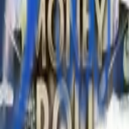
MAPSTOTO memahami betapa pentingnya kenyamanan
dalam bermain
judi online
. Oleh karena itu, mereka
berkomitmen untuk memberikan layanan terbaik dengan
kecepatan login yang luar biasa. Dengan fitur ini, para
pemain dapat langsung menikmati permainan tanpa
menunggu lama, memberikan pengalaman yang lebih
menyenangkan.
Bukan hanya
login yang cepat
, MAPSTOTO juga
menawarkan akses tanpa gangguan ke berbagai jenis
permainan slot gacor yang memiliki tingkat kemenangan
tinggi. Para pemain dapat dengan mudah memilih
permainan yang mereka inginkan dan langsung memulai
taruhan tanpa ragu. Dengan begitu banyak pilihan yang
tersedia, setiap pemain dapat menemukan permainan
yang sesuai dengan gaya mereka.
MAPSTOTO terus berinovasi untuk
meningkatkan