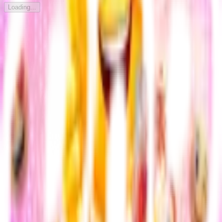
Loading...
24
/
30
Game
Page
1
of
2
MAPSTOTO Login Cepat
Tanpa Lag untuk
Permainan Slot Gacor
Tidak ada yang lebih menyebalkan bagi pemain judi
online selain mengalami lag atau keterlambatan saat
login. Namun, dengan
MAPSTOTO
, masalah tersebut
bukan lagi hal yang perlu dikhawatirkan. Platform ini
menawarkan sistem login yang cepat dan stabil,
memungkinkan pemain untuk langsung terhubung ke
permainan slot gacor favorit mereka tanpa hambatan.