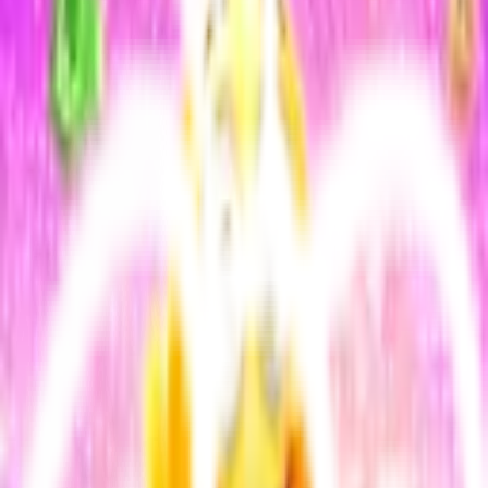
Olympus Wins
PP POP
Sweet Burst
PP POP
Starlight Wins
PP POP
Lucky Tiger 1000
PP POP
Lucky Fortune Tree
PP POP
Happy Dragon
PP POP
Fortune of Aztec
PP POP
Lucky Bull
PP POP
Lucky Panda
PP POP
Lucky Monkey
PP POP
Lucky Tiger Gold
PP POP
Lucky Phoenix
PP POP
Tut's Treasure Tower
PP POP
Jelly Candy
PP POP
Lucky Tiger
PP POP
Lucky Mouse
PP POP
Happy Nets
PP POP
DJ Neko
PP POP
Lucky Dog
PP POP
Code of Cairo
PP POP
Wealthy Frog
PP POP
777 Rush
PP POP
Emotiwins
PP POP