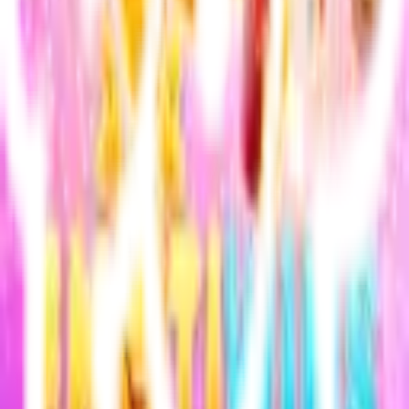
Dengan
server yang handal
dan teknologi canggih,
MAPSTOTO memastikan pengalaman bermain yang
mulus dan tanpa gangguan. Tidak ada lagi masalah
loading yang mengganggu atau kehilangan koneksi saat
taruhan sedang berlangsung. Ini memungkinkan para
pemain untuk fokus pada permainan dan
memaksimalkan peluang mereka untuk menang.
MAPSTOTO memahami betapa pentingnya kenyamanan
dalam bermain
judi online
. Oleh karena itu, mereka
berkomitmen untuk memberikan layanan terbaik dengan
kecepatan login yang luar biasa. Dengan fitur ini, para
pemain dapat langsung menikmati permainan tanpa
menunggu lama, memberikan pengalaman yang lebih
menyenangkan.
Bukan hanya
login yang cepat
, MAPSTOTO juga