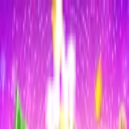
Daftar
Masuk
casino
Cari Permainan
plinko+
fury of anubis
all stars - world cup 2026
world cup 2026
fire in the hole 3
crash game
for you
slot
live casino
4
arcade
fishing
2603
635
104
21
Provider :
PP POP
Filter :
TERKENAL
Gates of Olympus POP
PP POP