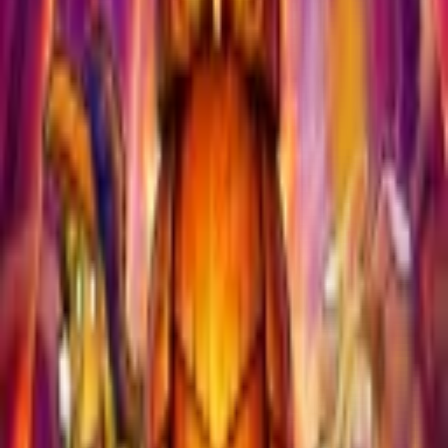
Gates of Olympus 1000
Pragmatic Play
Mahjong Wins Triple Pot
Pragmatic Play
Gates of Olympus Super Scatter
Pragmatic Play
Rujak Bonanza 1000
Pragmatic Play
Mahjong Wins 3 - Black Scatter
Pragmatic Play
Starlight Princess 1000
Pragmatic Play
Mahjong Wins 2
Pragmatic Play
Gates of Olympus
Pragmatic Play
Jade Legends
Pragmatic Play
Sweet Bonanza 1000
Pragmatic Play
Sweet Bonanza 2500
Pragmatic Play
Starlight Princess Super Scatter
Pragmatic Play
Gates of Gatot Kaca 1000
Pragmatic Play
Luxury of Olympus
Pragmatic Play
Fortune of Olympus
Pragmatic Play
Starlight Princess
Pragmatic Play
Sweet Bonanza
Pragmatic Play
Gates of Gatot Kaca Super Scatter
Pragmatic Play
Sugar Rush 1000
Pragmatic Play
777 Wheel Blitz
Pragmatic Play
Candy Rush
Pragmatic Play
Cosmic Clusters!
Pragmatic Play
Out of the Woods
Pragmatic Play