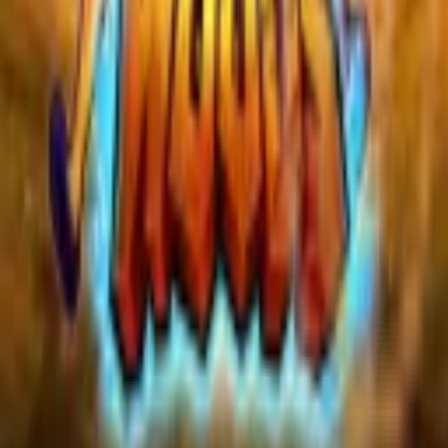
menawarkan akses tanpa gangguan ke berbagai jenis
permainan slot gacor yang memiliki tingkat kemenangan
tinggi. Para pemain dapat dengan mudah memilih
permainan yang mereka inginkan dan langsung memulai
taruhan tanpa ragu. Dengan begitu banyak pilihan yang
tersedia, setiap pemain dapat menemukan permainan
yang sesuai dengan gaya mereka.
MAPSTOTO terus berinovasi untuk
meningkatkan
kenyamanan
para pemainnya, salah satunya dengan
menyediakan login yang cepat dan tanpa lag. Dengan
fitur ini, para pemain dapat menikmati permainan tanpa
hambatan, memastikan pengalaman bermain yang
optimal dan menguntungkan.
Lihat Semua
home
explore