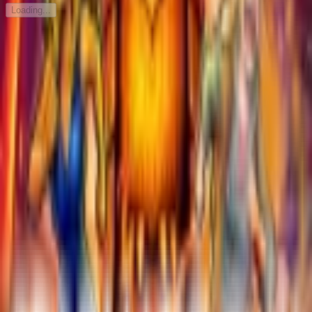
Loading...
24
/
676
Game
Page
1
of
29
MAPSTOTO Login Cepat
Tanpa Lag untuk
Permainan Slot Gacor
Tidak ada yang lebih menyebalkan bagi pemain judi
online selain mengalami lag atau keterlambatan saat
login. Namun, dengan
MAPSTOTO
, masalah tersebut
bukan lagi hal yang perlu dikhawatirkan. Platform ini
menawarkan sistem login yang cepat dan stabil,
memungkinkan pemain untuk langsung terhubung ke
permainan slot gacor favorit mereka tanpa hambatan.